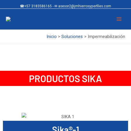
☎+57 3183586165 - ✉ asesor2@jmhierrosyperfiles.com
Inicio
Soluciones
Impermeabilización
PRODUCTOS SIKA
Sika®-1